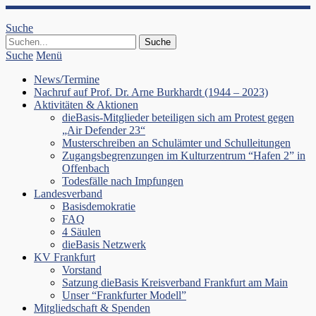
Suche
Suche
Menü
News/Termine
Nachruf auf Prof. Dr. Arne Burkhardt (1944 – 2023)
Aktivitäten & Aktionen
dieBasis-Mitglieder beteiligen sich am Protest gegen
„Air Defender 23“
Musterschreiben an Schulämter und Schulleitungen
Zugangsbegrenzungen im Kulturzentrum “Hafen 2” in
Offenbach
Todesfälle nach Impfungen
Landesverband
Basisdemokratie
FAQ
4 Säulen
dieBasis Netzwerk
KV Frankfurt
Vorstand
Satzung dieBasis Kreisverband Frankfurt am Main
Unser “Frankfurter Modell”
Mitgliedschaft & Spenden